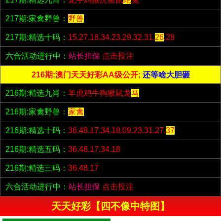
217期:家禽野兽：
野兽
217期:精选十码：
15.27.18.34.23.29.32.31.
26
.28
六合活动进行中：
站长担保
点击投注
216期:澳门天天好彩AA级公开;
还等啥大胆砸
216期:精选九肖：
羊虎鸡牛狗猴鼠龙
马
216期:家禽野兽：
家禽
216期:精选十码：
36.48.17.34.18.09.23.31.27.
37
216期:精选五码：
36.48.17.34.18
216期:精选三码：
36.48.17
六合活动进行中：
站长担保
点击投注
天天好彩【四不像中特图】