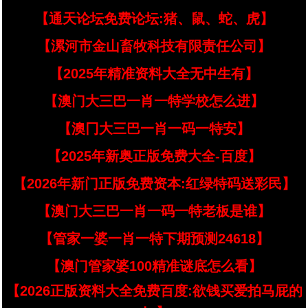
【通天论坛免费论坛:猪、鼠、蛇、虎】
【漯河市金山畜牧科技有限责任公司】
【2025年精准资料大全无中生有】
【澳门大三巴一肖一特学校怎么进】
【澳冂大三巴一肖一码一特安】
【2025年新奥正版免费大全-百度】
【2026年新门正版免费资本:红绿特码送彩民】
【澳门大三巴一肖一码一特老板是谁】
【管家一婆一肖一特下期预测24618】
【澳门管家婆100精准谜底怎么看】
【2026正版资料大全免费百度:欲钱买爱拍马屁的