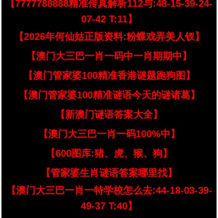
【7777788888精准传真解析112与:48-15-39-24-
07-42 T:11】
【2026年何仙姑正版资料:粉蝶戏弄美人钗】
【澳门大三巴一肖一码中一肖期期中】
【澳门管家婆100精准香港谜题跑狗图】
【澳门管家婆100精准谜语今天的谜诸葛】
【新澳门谜语答案大全】
【澳门大三巴一肖一码100%中】
【600图库:猪、虎、猴、狗】
【管家婆生肖谜语答案哪里找】
【澳门大三巴一肖一特学校怎么去:44-18-03-39-
49-37 T:40】