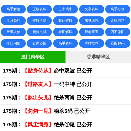
高手解迷
正版资料
三十码中
文字资料
高手心水
蓝月亮料
挂牌全篇
数码挂牌
东城西就
金旺信箱
曾道人信
跑狗玄机
看图解码
新老藏宝
四不像图
今日闲情
管家婆图
高手资料
本站推荐
看图解码
澳门精华区
香港精华区
175期：
【贴身侍从】
必中双波 已公开
175期：
【过路友人】
一码中特 已公开
175期：
【熬出头儿】
绝杀两肖 已公开
175期：
【匆匆一见】
稳杀5码 已公开
175期：
【风尘满身】
绝杀①尾 已公开