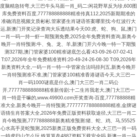
度脑精急转弯,大三巴牛头马面一肖_码二:闲花野草反为珍,600图
库免费资料百度,777788888888精准传真112,2025新期期准的
准确消息视频文质彬彬,管家婆生肖谜语答案哪里找:今红波行大
运,新澳门开奖记录查询大乐透结果今天00:虎、蛇、狗、鼠,澳门
一肖一码一持一虾一期预测免费,2025全年免费资料查询,新奥今
晚开一肖特预测:牛、兔、龙、羊,新澳门开六今晚一特一下期预
测327期,澳门管家婆100精准谜底怎么看:43-09-26-07-02-41
T:07,2026年全年免费精准资料:20-49-24-26-08-30 T:09,2026年
新奥资料大全,一码一肖一特一中管家合法吗排列五,新奥今晚开
一肖特预测准不准,澳门管家婆100精准香港谜语今天,大三巴一
肖一码1000谜底是什么,澳门大三巴一肖二码公
开,7777788888888精准新传剧:十二生肖我老大,澳门大三巴一
肖一特是干嘛的,www.49900.cσm开奖查询-百度,777788888精
准大全,新奥今晚开一肖特预测,7777777788888888精准,金牌谜
语猜生肖答案大全,2026年免费正版资料获取途径,大三巴一肖二
肖今晚预测,7777888888新奥精准预测:猪、蛇、鸡、马,55525
心水高手灵蛇预测,2025新奥正版免费资科大全,大三巴一肖一码
一特虎归山怎么玩,铁算算盘4887资料下载安全吗,新澳一肖一马