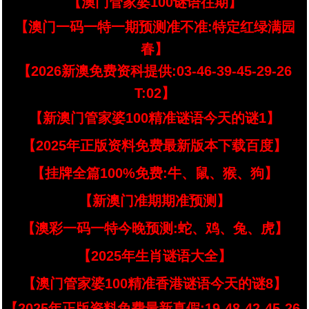
【澳门管家婆100谜语往期】
【澳门一码一特一期预测准不准:特定红绿满园
春】
【2026新澳免费资科提供:03-46-39-45-29-26
T:02】
【新澳门管家婆100精准谜语今天的谜1】
【2025年正版资料免费最新版本下载百度】
【挂牌全篇100%免费:牛、鼠、猴、狗】
【新澳门准期期准预测】
【澳彩一码一特今晚预测:蛇、鸡、兔、虎】
【2025年生肖谜语大全】
【澳门管家婆100精准香港谜语今天的谜8】
【2025年正版资料免费最新真假:19-48-42-45-26-