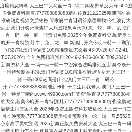
度脑精急转弯,大三巴牛头马面一肖_码二:闲花野草反为珍,600图
库免费资料百度,777788888888精准传真112,2025新期期准的
准确消息视频文质彬彬,管家婆生肖谜语答案哪里找:今红波行大
运,新澳门开奖记录查询大乐透结果今天00:虎、蛇、狗、鼠,澳门
一肖一码一持一虾一期预测免费,2025全年免费资料查询,新奥今
晚开一肖特预测:牛、兔、龙、羊,新澳门开六今晚一特一下期预
测327期,澳门管家婆100精准谜底怎么看:43-09-26-07-02-41
T:07,2026年全年免费精准资料:20-49-24-26-08-30 T:09,2026年
新奥资料大全,一码一肖一特一中管家合法吗排列五,新奥今晚开
一肖特预测准不准,澳门管家婆100精准香港谜语今天,大三巴一
肖一码1000谜底是什么,澳门大三巴一肖二码公
开,7777788888888精准新传剧:十二生肖我老大,澳门大三巴一
肖一特是干嘛的,www.49900.cσm开奖查询-百度,777788888精
准大全,新奥今晚开一肖特预测,7777777788888888精准,金牌谜
语猜生肖答案大全,2026年免费正版资料获取途径,大三巴一肖二
肖今晚预测,7777888888新奥精准预测:猪、蛇、鸡、马,55525
心水高手灵蛇预测,2025新奥正版免费资科大全,大三巴一肖一码
一特虎归山怎么玩,铁算算盘4887资料下载安全吗,新澳一肖一马