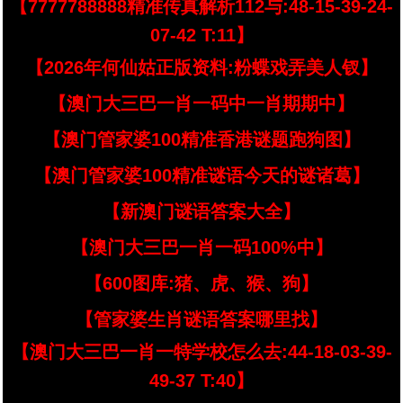
【7777788888精准传真解析112与:48-15-39-24-
07-42 T:11】
【2026年何仙姑正版资料:粉蝶戏弄美人钗】
【澳门大三巴一肖一码中一肖期期中】
【澳门管家婆100精准香港谜题跑狗图】
【澳门管家婆100精准谜语今天的谜诸葛】
【新澳门谜语答案大全】
【澳门大三巴一肖一码100%中】
【600图库:猪、虎、猴、狗】
【管家婆生肖谜语答案哪里找】
【澳门大三巴一肖一特学校怎么去:44-18-03-39-
49-37 T:40】