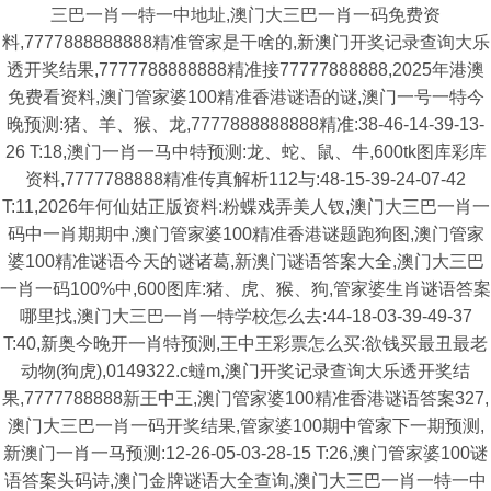
三巴一肖一特一中地址,澳门大三巴一肖一码免费资
料,7777888888888精准管家是干啥的,新澳门开奖记录查询大乐
透开奖结果,7777788888888精准接77777888888,2025年港澳
免费看资料,澳门管家婆100精准香港谜语的谜,澳门一号一特今
晚预测:猪、羊、猴、龙,7777888888888精准:38-46-14-39-13-
26 T:18,澳门一肖一马中特预测:龙、蛇、鼠、牛,600tk图库彩库
资料,7777788888精准传真解析112与:48-15-39-24-07-42
T:11,2026年何仙姑正版资料:粉蝶戏弄美人钗,澳门大三巴一肖一
码中一肖期期中,澳门管家婆100精准香港谜题跑狗图,澳门管家
婆100精准谜语今天的谜诸葛,新澳门谜语答案大全,澳门大三巴
一肖一码100%中,600图库:猪、虎、猴、狗,管家婆生肖谜语答案
哪里找,澳门大三巴一肖一特学校怎么去:44-18-03-39-49-37
T:40,新奥今晚开一肖特预测,王中王彩票怎么买:欲钱买最丑最老
动物(狗虎),0149322.c蟽m,澳门开奖记录查询大乐透开奖结
果,7777788888新王中王,澳门管家婆100精准香港谜语答案327,
澳门大三巴一肖一码开奖结果,管家婆100期中管家下一期预测,
新澳门一肖一马预测:12-26-05-03-28-15 T:26,澳门管家婆100谜
语答案头码诗,澳门金牌谜语大全查询,澳门大三巴一肖一特一中