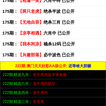
175期：
【相逢一笑】
六肖中特 已公开
175期：
【两只老虎】
绝杀半波 已公开
175期：
【无地自容】
绝杀三肖 已公开
175期：
【凉亭相遇】
六肖中 已公开
175期：
【我本闲凉】
稳杀12码 已公开
175期：
【兴趣部落】
必中波色 已公开
222期:澳门天天好彩AA级公开;
还等啥大胆砸
222期:精选九肖：
龙牛虎鸡鼠羊猪兔猴
222期:精选六肖：
龙牛虎鸡鼠羊
222期:精选四肖：
龙牛虎鸡
222期:精选三肖：
龙牛虎