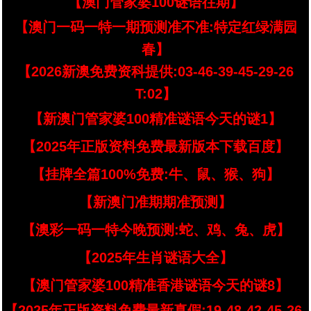
【澳门管家婆100谜语往期】
【澳门一码一特一期预测准不准:特定红绿满园
春】
【2026新澳免费资科提供:03-46-39-45-29-26
T:02】
【新澳门管家婆100精准谜语今天的谜1】
【2025年正版资料免费最新版本下载百度】
【挂牌全篇100%免费:牛、鼠、猴、狗】
【新澳门准期期准预测】
【澳彩一码一特今晚预测:蛇、鸡、兔、虎】
【2025年生肖谜语大全】
【澳门管家婆100精准香港谜语今天的谜8】
【2025年正版资料免费最新真假:19-48-42-45-26-