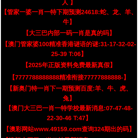
人 】
【管家一婆一肖一特下期预测24618:蛇、龙、羊、
牛】
【大三巴内部一码一肖是真的吗】
【澳门管家婆100精准香港谜语的谜:31-17-32-02-
25-39 T:06】
【2025年正版资料免费最新真假】
【7777788888888精准衔接77777888888-】
【新奥门特一肖下一期预测百度:羊、牛、虎、
兔】
【澳门大三巴一肖一特学校最新消息:07-47-48-
22-30-46 T:47】
【澳彩网站www.49159.com查询324期出的码】