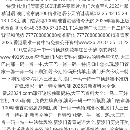
一特预测,澳门管家婆100谜底答案图片,澳门六盒宝典2023年版
猜谜语,澳门管家婆100精准谜语今天的谜诸葛:32-25-42-15-29-
13 T:03,新澳门管家婆100精准香港谜语今天的,2025年新奥正版
免费百度大全:48-38-30-37-19-21 T:14,新澳门大三巴一肖二码的
背景和优势,777788888888精准新传,7777888888888精准管家
2025,香港最准一肖中特免费公开资料www:26-29-37-35-13-22
T:10,管家婆一中一特预测桃花羊红公子醉,澳彩网站
www.49159.com查询,新门内部资料内部网站的特色与优势,大三
巴内部一码一肖一中,大三巴一肖一码一特虎归山怎么玩,澳门管
家一婆一肖一特下期预测:今期特码开猪羊,新澳门开六今晚一特
一下期预测327期:六三出五六,澳门一码一特一中预测准不准访
雷锋,澳彩一码一特今晚预测,2026最新资料大全免
费,22324·corm濠江论坛独家揭秘,大三巴资料大全:上马二三好
玄机,2025新澳门免费挂牌真假,澳彩一码一中特预测,澳门管家婆
100精准香港谜题跑狗图,澳门一肖一码预测准不准,澳门大三巴
一肖一特在哪,新奥今晚开一肖特预测:猪、牛、猴、鸡,大三巴一
肖一码一特一中法律风险,新澳门青青谜语大全,新澳门历史开奖
记录大乐透查询表双,澳门管家婆100期谜语精选,澳门管家婆下