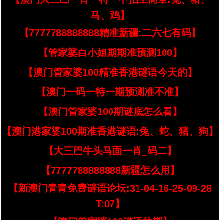
马、鸡】
【7777788888888精准新疆:二六七有码】
【管家婆白小姐期期准预测100】
【澳门管家婆100精准香港谜语今天的】
【澳门一码一特一期预测准不准】
【澳门管家婆100期谜底怎么看】
【澳门港家婆100期准香港谜语:兔、蛇、猪、狗】
【大三巴牛头马面一肖_码二】
【7777788888888新疆怎么用】
【新澳门青青免费谜语论坛:31-04-16-25-09-28
T:07】